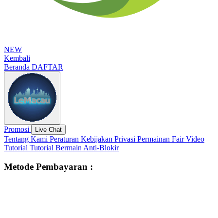
NEW
Kembali
Beranda
DAFTAR
Promosi
Live Chat
Tentang Kami
Peraturan
Kebijakan Privasi
Permainan Fair
Video
Tutorial
Tutorial Bermain
Anti-Blokir
Metode Pembayaran :