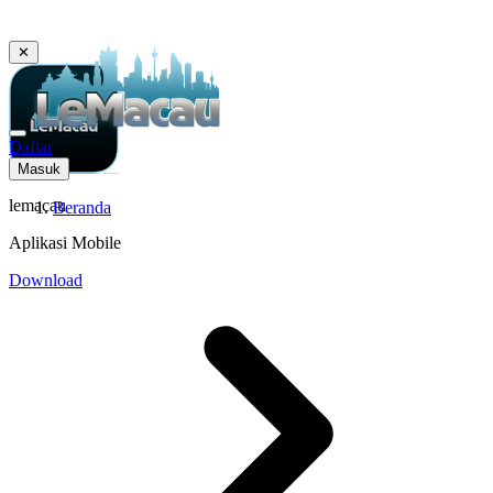
✕
Daftar
Masuk
lemacau
Beranda
Aplikasi Mobile
Download