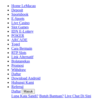
Home LeMacau
Deposit
Sportsbook
E-Sports
Live Casino
Slot Games
IDN E-Lottery
POKER
ARCADE
Togel
Cara Bermain
RTP Slots
Link Alternatif
Bolatangkas
Promosi
Withdraw
Daftar
Download Android
Hubungi Kami
Referral
Daftar
Masuk
Lupa Kata Sandi?
Butuh Bantuan?
Live Chat Di Sini