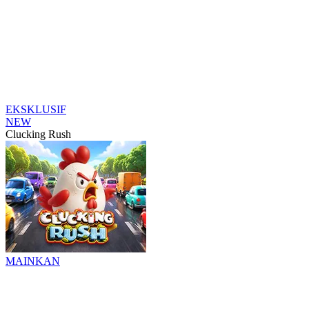
EKSKLUSIF
NEW
Clucking Rush
MAINKAN