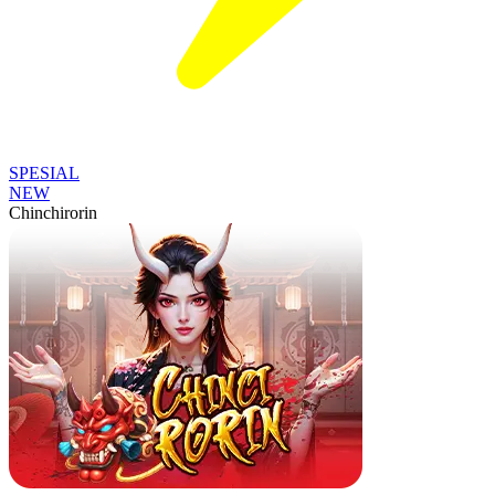
SPESIAL
NEW
Chinchirorin