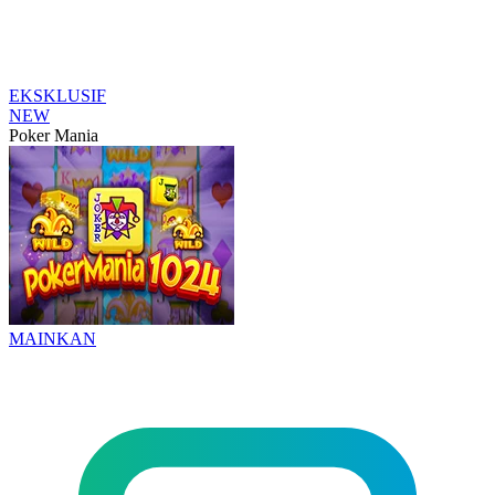
EKSKLUSIF
NEW
Poker Mania
MAINKAN