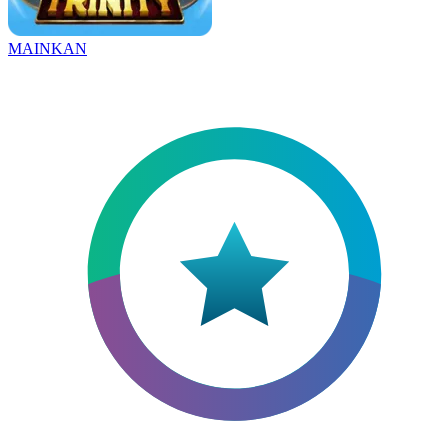
MAINKAN