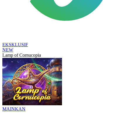
EKSKLUSIF
NEW
Lamp of Cornucopia
MAINKAN