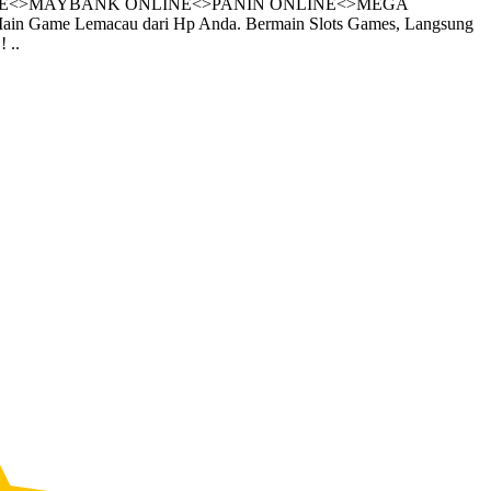
INE<>MAYBANK ONLINE<>PANIN ONLINE<>MEGA
ain Game Lemacau dari Hp Anda. Bermain Slots Games, Langsung
!! ..