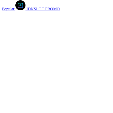
Popular
IDNSLOT
PROMO