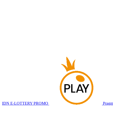
IDN E-LOTTERY
PROMO
Pragm