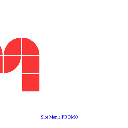
Slot Mania
PROMO