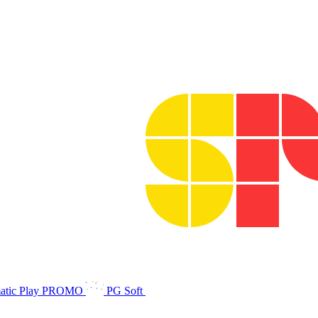
atic Play
PROMO
PG Soft